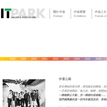
1997
<
1998
1999
2000
2001
2002
2003
2004
2005
2006
伊通公園
若在傳統的形式裡，尋找親近的關係，你
一旦渴切地開始「個人的」轉變，便開始
一棵樹靜止不動，另一棵樹向前移動……
我們感興趣的是一切均未被思及的、長程